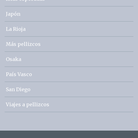
Japón
La Rioja
Más pellizcos
Osaka
País Vasco
San Diego
Viajes a pellizcos