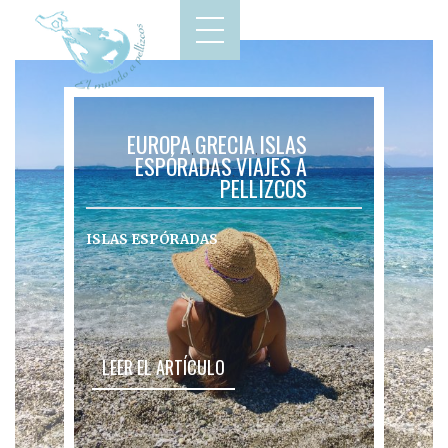
EUROPA
GRECIA
ISLAS
,
,
ESPÓRADAS
VIAJES A
,
PELLIZCOS
ISLAS ESPÓRADAS
LEER EL ARTÍCULO