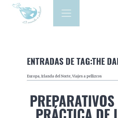
Viajes a pellizcos
El mun
America
Asia
Europa
ENTRADAS DE TAG:THE D
Europa
,
Irlanda del Norte
,
Viajes a pellizcos
PREPARATIVOS 
PRÁCTICA DE 