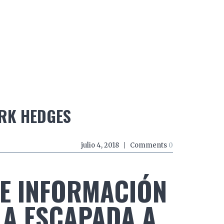
do a zancadas
El mundo a mordiscos
El mundo a 
ARK HEDGES
julio 4, 2018
Comments
0
E INFORMACIÓN
LA ESCAPADA A