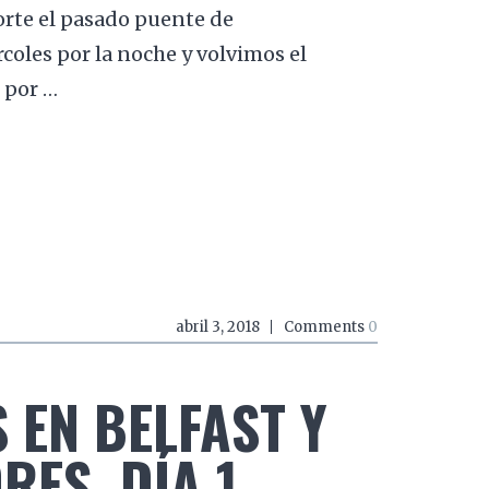
orte el pasado puente de
coles por la noche y volvimos el
 por …
abril 3, 2018
Comments
0
 EN BELFAST Y
ES. DÍA 1