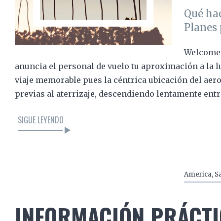
Qué hac
Planes 
Welcome t
anuncia el personal de vuelo tu aproximación a la l
viaje memorable pues la céntrica ubicación del ae
previas al aterrizaje, descendiendo lentamente entr
SIGUE LEYENDO
LEER EL ARTÍCULO
America
,
S
INFORMACIÓN PRÁCTI