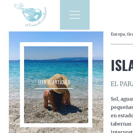
Viajes a pellizcos
El mun
Europa
,
Gr
America
Asia
ISL
Europa
LEER EL ARTÍCULO
EL PAR
Sol, agua
pequeñas 
en estado
tabernas 
interpret