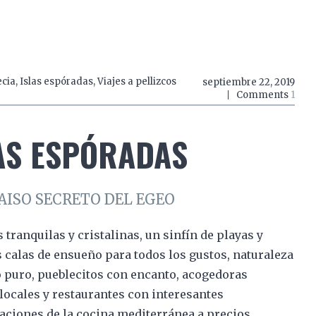
do a zancadas
El mundo a mordiscos
El mundo a 
ecia
,
Islas espóradas
,
Viajes a pellizcos
septiembre 22, 2019
Comments
1
AS ESPÓRADAS
AISO SECRETO DEL EGEO
s tranquilas y cristalinas, un sinfín de playas y
calas de ensueño para todos los gustos, naturaleza
 puro, pueblecitos con encanto, acogedoras
locales y restaurantes con interesantes
aciones de la cocina mediterránea a precios