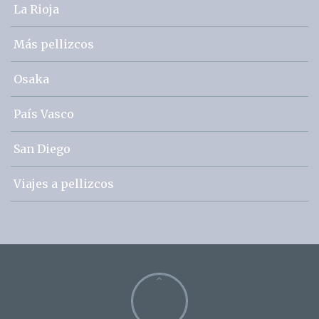
La Rioja
Más pellizcos
Osaka
País Vasco
San Diego
Viajes a pellizcos